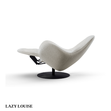
Skip
to
main
content
LAZY LOUISE